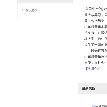
公司生产的拉
暂无链接
业大放异彩，
导，包括组束
山东凯普乐本
术支持，在微
圳大学、哈尔
提供了全套的
时光荏苒20
山东凯普乐技
方便，在社会
[
详细介绍
]
最新供应